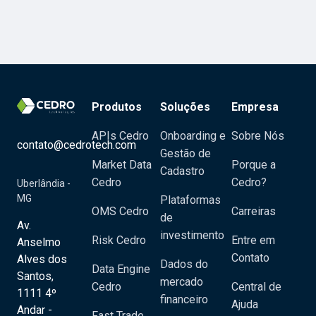
Produtos
Soluções
Empresa
APIs Cedro
Onboarding e
Sobre Nós
contato@cedrotech.com
Gestão de
Market Data
Porque a
Cadastro
Cedro
Cedro?
Uberlândia -
MG
Plataformas
OMS Cedro
Carreiras
de
Av.
investimento
Risk Cedro
Entre em
Anselmo
Contato
Alves dos
Dados do
Data Engine
Santos,
mercado
Cedro
Central de
1111 4º
financeiro
Ajuda
Andar -
Fast Trade