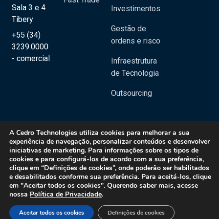
Sala 3 e 4
Investimentos
Tibery
Gestão de
+55 (34)
ordens e risco
3239.0000
- comercial
Infraestrutura
de Tecnologia
Outsourcing
A
Cedro Technologies
utiliza cookies para melhorar a sua
experiência de navegação, personalizar conteúdos e desenvolver
iniciativas de marketing. Para informações sobre os tipos de
Copyright 2020 © Cedro Technologies - Todos os direitos reservados | CNPJ:
cookies e para configurá-los de acordo com a sua preferência,
20.129.023/0001-08
clique em “Definições de cookies”, onde poderão ser habilitados
e desabilitados conforme sua preferência. Para aceitá-los, clique
Política de Privacidade
em "Aceitar todos os cookies". Querendo saber mais, acesse
nossa
Política de Privacidade
.
Aceitar todos os cookies
Definições de cookies