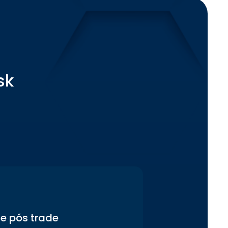
sk
 e pós trade