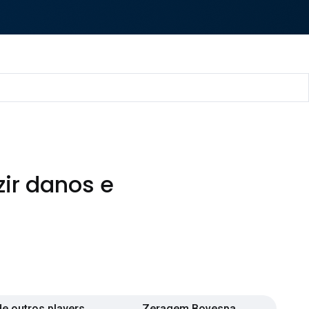
zir danos e
de outros players
Zeragem Bovespa