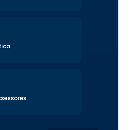
ica
ssessores