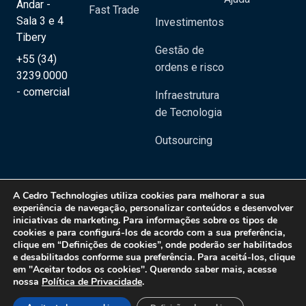
Andar -
Fast Trade
Sala 3 e 4
Investimentos
Tibery
Gestão de
+55 (34)
ordens e risco
3239.0000
- comercial
Infraestrutura
de Tecnologia
Outsourcing
A
Cedro Technologies
utiliza cookies para melhorar a sua
experiência de navegação, personalizar conteúdos e desenvolver
iniciativas de marketing. Para informações sobre os tipos de
Copyright 2020 © Cedro Technologies - Todos os direitos reservados | CNPJ:
cookies e para configurá-los de acordo com a sua preferência,
20.129.023/0001-08
clique em “Definições de cookies”, onde poderão ser habilitados
e desabilitados conforme sua preferência. Para aceitá-los, clique
Política de Privacidade
em "Aceitar todos os cookies". Querendo saber mais, acesse
nossa
Política de Privacidade
.