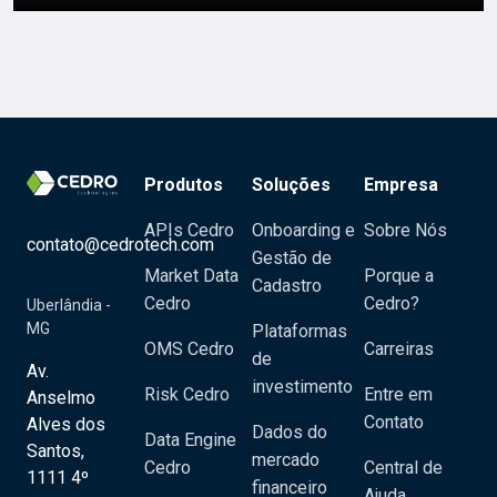
Produtos
Soluções
Empresa
APIs Cedro
Onboarding e
Sobre Nós
contato@cedrotech.com
Gestão de
Market Data
Porque a
Cadastro
Cedro
Cedro?
Uberlândia -
MG
Plataformas
OMS Cedro
Carreiras
de
Av.
investimento
Risk Cedro
Entre em
Anselmo
Contato
Alves dos
Dados do
Data Engine
Santos,
mercado
Cedro
Central de
1111 4º
financeiro
Ajuda