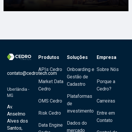
Produtos
Soluções
Empresa
APIs Cedro
Onboarding e
Sobre Nós
contato@cedrotech.com
Gestão de
Market Data
Porque a
Cadastro
Cedro
Cedro?
Uberlândia -
MG
Plataformas
OMS Cedro
Carreiras
de
Av.
investimento
Risk Cedro
Entre em
Anselmo
Contato
Alves dos
Dados do
Data Engine
Santos,
mercado