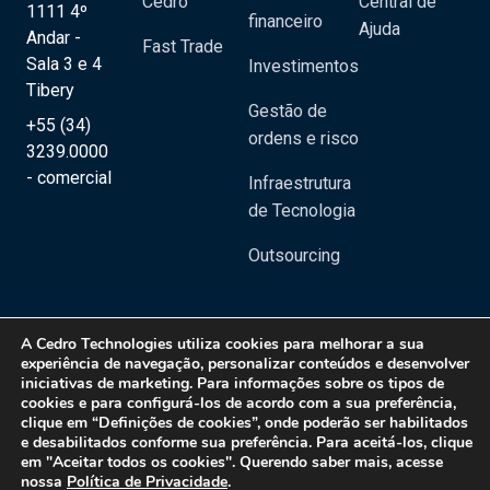
Cedro
Central de
1111 4º
financeiro
Ajuda
Andar -
Fast Trade
Sala 3 e 4
Investimentos
Tibery
Gestão de
+55 (34)
ordens e risco
3239.0000
- comercial
Infraestrutura
de Tecnologia
Outsourcing
A
Cedro Technologies
utiliza cookies para melhorar a sua
experiência de navegação, personalizar conteúdos e desenvolver
iniciativas de marketing. Para informações sobre os tipos de
Copyright 2020 © Cedro Technologies - Todos os direitos reservados | CNPJ:
cookies e para configurá-los de acordo com a sua preferência,
20.129.023/0001-08
clique em “Definições de cookies”, onde poderão ser habilitados
e desabilitados conforme sua preferência. Para aceitá-los, clique
Política de Privacidade
em "Aceitar todos os cookies". Querendo saber mais, acesse
nossa
Política de Privacidade
.