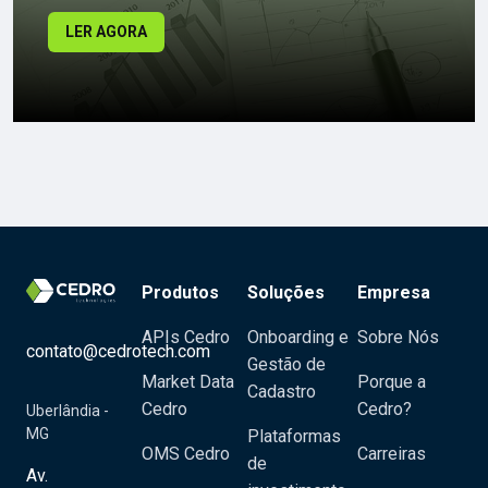
LER AGORA
Produtos
Soluções
Empresa
APIs Cedro
Onboarding e
Sobre Nós
contato@cedrotech.com
Gestão de
Market Data
Porque a
Cadastro
Cedro
Cedro?
Uberlândia -
MG
Plataformas
OMS Cedro
Carreiras
de
Av.