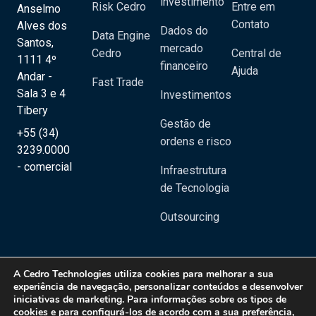
investimento
Risk Cedro
Entre em
Anselmo
Contato
Alves dos
Dados do
Data Engine
Santos,
mercado
Cedro
Central de
1111 4º
financeiro
Ajuda
Andar -
Fast Trade
Sala 3 e 4
Investimentos
Tibery
Gestão de
+55 (34)
ordens e risco
3239.0000
- comercial
Infraestrutura
de Tecnologia
Outsourcing
A
Cedro Technologies
utiliza cookies para melhorar a sua
experiência de navegação, personalizar conteúdos e desenvolver
iniciativas de marketing. Para informações sobre os tipos de
Copyright 2020 © Cedro Technologies - Todos os direitos reservados | CNPJ:
cookies e para configurá-los de acordo com a sua preferência,
20.129.023/0001-08