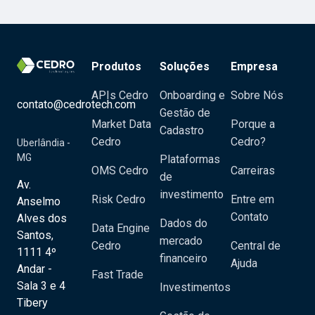
Produtos
Soluções
Empresa
APIs Cedro
Onboarding e
Sobre Nós
contato@cedrotech.com
Gestão de
Market Data
Porque a
Cadastro
Cedro
Cedro?
Uberlândia -
MG
Plataformas
OMS Cedro
Carreiras
de
Av.
investimento
Risk Cedro
Entre em
Anselmo
Contato
Alves dos
Dados do
Data Engine
Santos,
mercado
Cedro
Central de
1111 4º
financeiro
Ajuda
Andar -
Fast Trade
Sala 3 e 4
Investimentos
Tibery