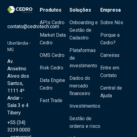
Produtos
Soluções
Empresa
APIs Cedro
Onboarding e
Sobre Nós
contato@cedrotech.com
Gestão de
Market Data
Porque a
Cadastro
Cedro
Cedro?
Uberlândia -
MG
Plataformas
OMS Cedro
Carreiras
de
Av.
investimento
Risk Cedro
Entre em
Anselmo
Contato
Alves dos
Dados do
Data Engine
Santos,
mercado
Cedro
Central de
1111 4º
financeiro
Ajuda
Andar -
Fast Trade
Sala 3 e 4
Investimentos
Tibery
Gestão de
+55 (34)
ordens e risco
3239.0000