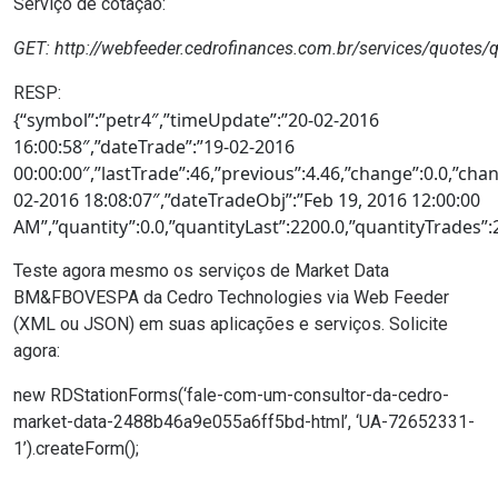
Serviço de cotação:
GET:
http://webfeeder.cedrofinances.com.br/services/quotes/
RESP:
{“symbol”:”petr4″,”timeUpdate”:”20-02-2016
16:00:58″,”dateTrade”:”19-02-2016
00:00:00″,”lastTrade”:46,”previous”:4.46,”change”:0.0,”cha
02-2016 18:08:07″,”dateTradeObj”:”Feb 19, 2016 12:00:00
AM”,”quantity”:0.0,”quantityLast”:2200.0,”quantityTrades”
Teste agora mesmo os serviços de Market Data
BM&FBOVESPA da Cedro Technologies via Web Feeder
(XML ou JSON) em suas aplicações e serviços. Solicite
agora:
new RDStationForms(‘fale-com-um-consultor-da-cedro-
market-data-2488b46a9e055a6ff5bd-html’, ‘UA-72652331-
1’).createForm();