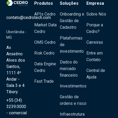
Produtos
Soluções
Empresa
APIs Cedro
Onboarding e
Sobre Nós
contato@cedrotech.com
Gestão de
Market Data
Porque a
Cadastro
Cedro
Cedro?
Uberlândia -
MG
Plataformas
OMS Cedro
Carreiras
de
Av.
investimento
Risk Cedro
Entre em
Anselmo
Contato
Alves dos
Dados do
Data Engine
Santos,
mercado
Cedro
Central de
1111 4º
financeiro
Ajuda
Andar -
Fast Trade
Sala 3 e 4
Investimentos
Tibery
Gestão de
+55 (34)
ordens e risco
3239.0000
- comercial
Infraestrutura