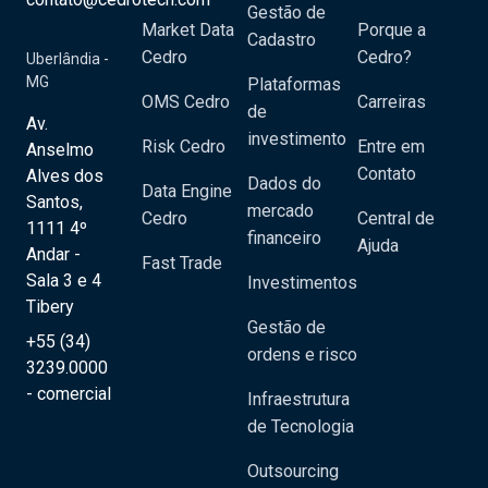
Gestão de
Market Data
Porque a
Cadastro
Cedro
Cedro?
Uberlândia -
MG
Plataformas
OMS Cedro
Carreiras
de
Av.
investimento
Risk Cedro
Entre em
Anselmo
Contato
Alves dos
Dados do
Data Engine
Santos,
mercado
Cedro
Central de
1111 4º
financeiro
Ajuda
Andar -
Fast Trade
Sala 3 e 4
Investimentos
Tibery
Gestão de
+55 (34)
ordens e risco
3239.0000
- comercial
Infraestrutura
de Tecnologia
Outsourcing