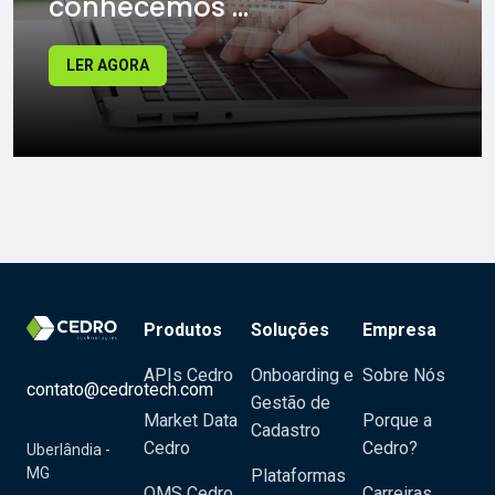
conhecemos ...
LER AGORA
Produtos
Soluções
Empresa
APIs Cedro
Onboarding e
Sobre Nós
contato@cedrotech.com
Gestão de
Market Data
Porque a
Cadastro
Cedro
Cedro?
Uberlândia -
MG
Plataformas
OMS Cedro
Carreiras