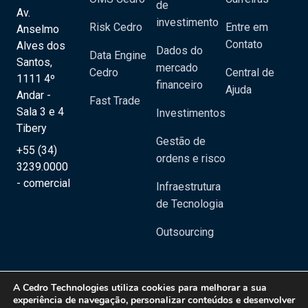
de
Av.
investimento
Risk Cedro
Entre em
Anselmo
Contato
Alves dos
Dados do
Data Engine
Santos,
mercado
Cedro
Central de
1111 4º
financeiro
Ajuda
Andar -
Fast Trade
Sala 3 e 4
Investimentos
Tibery
Gestão de
+55 (34)
ordens e risco
3239.0000
- comercial
Infraestrutura
de Tecnologia
Outsourcing
A
Cedro Technologies
utiliza cookies para melhorar a sua
experiência de navegação, personalizar conteúdos e desenvolver