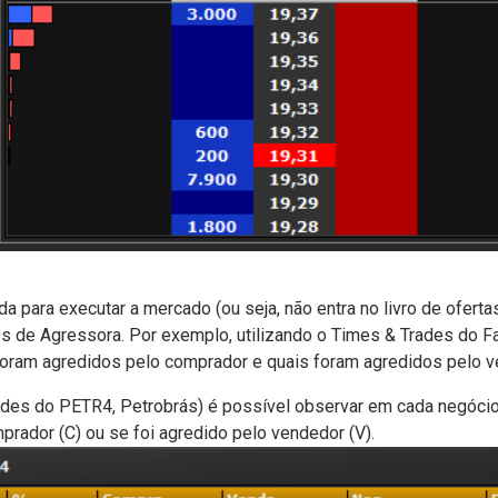
 para executar a mercado (ou seja, não entra no livro de ofert
 de Agressora. Por exemplo, utilizando o Times & Trades do Fa
 foram agredidos pelo comprador e quais foram agredidos pelo 
rades do PETR4, Petrobrás) é possível observar em cada negóci
prador (C) ou se foi agredido pelo vendedor (V).