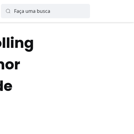
lling
hor
de