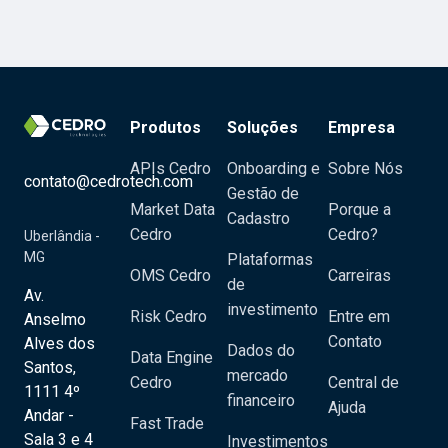
Produtos
Soluções
Empresa
APIs Cedro
Onboarding e
Sobre Nós
contato@cedrotech.com
Gestão de
Market Data
Porque a
Cadastro
Cedro
Cedro?
Uberlândia -
MG
Plataformas
OMS Cedro
Carreiras
de
Av.
investimento
Risk Cedro
Entre em
Anselmo
Contato
Alves dos
Dados do
Data Engine
Santos,
mercado
Cedro
Central de
1111 4º
financeiro
Ajuda
Andar -
Fast Trade
Sala 3 e 4
Investimentos