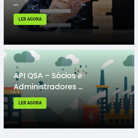
...
LER AGORA
API QSA – Sócios e
Administradores ...
LER AGORA