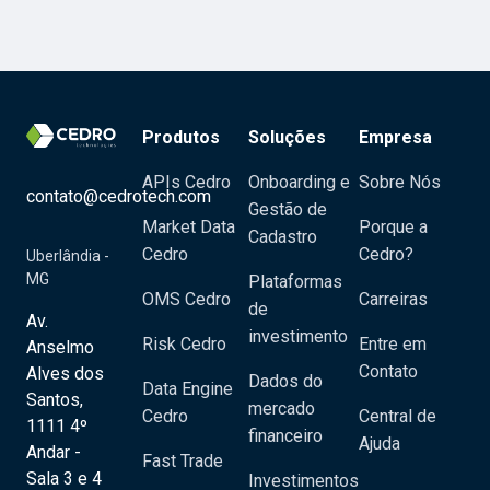
Produtos
Soluções
Empresa
APIs Cedro
Onboarding e
Sobre Nós
contato@cedrotech.com
Gestão de
Market Data
Porque a
Cadastro
Cedro
Cedro?
Uberlândia -
MG
Plataformas
OMS Cedro
Carreiras
de
Av.
investimento
Risk Cedro
Entre em
Anselmo
Contato
Alves dos
Dados do
Data Engine
Santos,
mercado
Cedro
Central de
1111 4º
financeiro
Ajuda
Andar -
Fast Trade
Sala 3 e 4
Investimentos