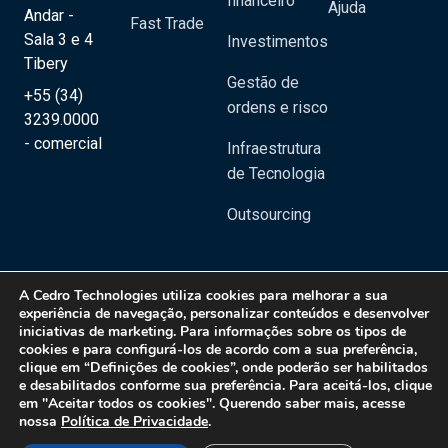
financeiro
Ajuda
Andar -
Fast Trade
Sala 3 e 4
Investimentos
Tibery
Gestão de
+55 (34)
ordens e risco
3239.0000
- comercial
Infraestrutura
de Tecnologia
Outsourcing
A
Cedro Technologies
utiliza cookies para melhorar a sua
experiência de navegação, personalizar conteúdos e desenvolver
iniciativas de marketing. Para informações sobre os tipos de
Copyright 2020 © Cedro Technologies - Todos os direitos reservados | CNPJ:
cookies e para configurá-los de acordo com a sua preferência,
20.129.023/0001-08
clique em “Definições de cookies”, onde poderão ser habilitados
e desabilitados conforme sua preferência. Para aceitá-los, clique
Política de Privacidade
em "Aceitar todos os cookies". Querendo saber mais, acesse
nossa
Política de Privacidade
.