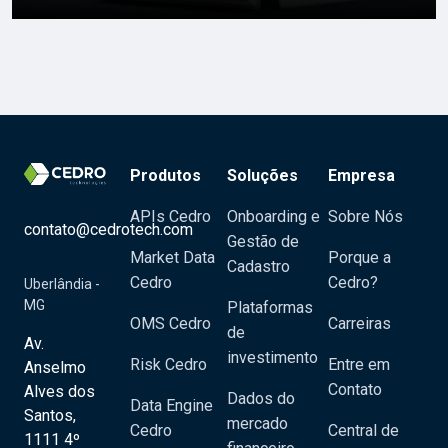
Produtos
Soluções
Empresa
APIs Cedro
Onboarding e
Sobre Nós
contato@cedrotech.com
Gestão de
Market Data
Porque a
Cadastro
Cedro
Cedro?
Uberlândia -
MG
Plataformas
OMS Cedro
Carreiras
de
Av.
investimento
Risk Cedro
Entre em
Anselmo
Contato
Alves dos
Dados do
Data Engine
Santos,
mercado
Cedro
Central de
1111 4º