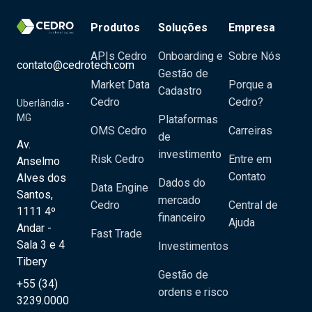
Produtos
Soluções
Empresa
APIs Cedro
Onboarding e
Sobre Nós
contato@cedrotech.com
Gestão de
Market Data
Porque a
Cadastro
Cedro
Cedro?
Uberlândia -
MG
Plataformas
OMS Cedro
Carreiras
de
Av.
investimento
Risk Cedro
Entre em
Anselmo
Contato
Alves dos
Dados do
Data Engine
Santos,
mercado
Cedro
Central de
1111 4º
financeiro
Ajuda
Andar -
Fast Trade
Sala 3 e 4
Investimentos
Tibery
Gestão de
+55 (34)
ordens e risco
3239.0000