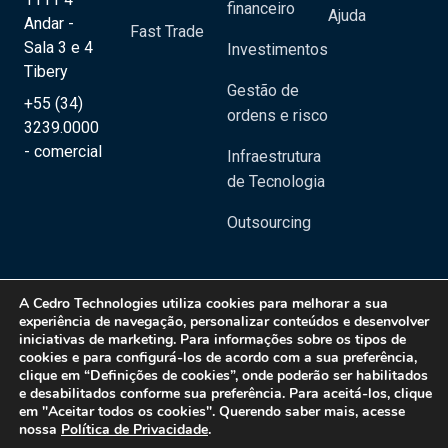
financeiro
Ajuda
Andar -
Fast Trade
Sala 3 e 4
Investimentos
Tibery
Gestão de
+55 (34)
ordens e risco
3239.0000
- comercial
Infraestrutura
de Tecnologia
Outsourcing
A
Cedro Technologies
utiliza cookies para melhorar a sua
experiência de navegação, personalizar conteúdos e desenvolver
iniciativas de marketing. Para informações sobre os tipos de
Copyright 2020 © Cedro Technologies - Todos os direitos reservados | CNPJ:
cookies e para configurá-los de acordo com a sua preferência,
20.129.023/0001-08
clique em “Definições de cookies”, onde poderão ser habilitados
e desabilitados conforme sua preferência. Para aceitá-los, clique
Política de Privacidade
em "Aceitar todos os cookies". Querendo saber mais, acesse
nossa
Política de Privacidade
.