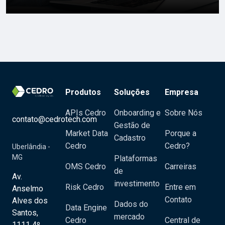
Produtos
Soluções
Empresa
APIs Cedro
Onboarding e
Sobre Nós
contato@cedrotech.com
Gestão de
Market Data
Porque a
Cadastro
Cedro
Cedro?
Uberlândia -
MG
Plataformas
OMS Cedro
Carreiras
de
Av.
investimento
Risk Cedro
Entre em
Anselmo
Contato
Alves dos
Dados do
Data Engine
Santos,
mercado
Cedro
Central de
1111 4º