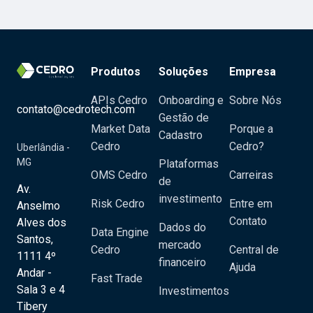
Produtos
Soluções
Empresa
APIs Cedro
Onboarding e
Sobre Nós
contato@cedrotech.com
Gestão de
Market Data
Porque a
Cadastro
Cedro
Cedro?
Uberlândia -
MG
Plataformas
OMS Cedro
Carreiras
de
Av.
investimento
Risk Cedro
Entre em
Anselmo
Contato
Alves dos
Dados do
Data Engine
Santos,
mercado
Cedro
Central de
1111 4º
financeiro
Ajuda
Andar -
Fast Trade
Sala 3 e 4
Investimentos
Tibery