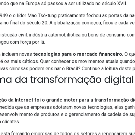
sendo que na Europa só passou a ser utilizado no século XVII.
9 e o líder Mao Tsé-tung praticamente fechou as portas da na
a no final do século 20. A globalização começou, ficou e cada v
strução civil, indústria automobilística ou bens de consumo com
gou com força por lá.
 incluem novas
tecnologias para o mercado financeiro.
O qu
té os mais céticos. Quer conhecer os movimentos atuais quand
ivas chinesas podem ensinar o Brasil? Continue a leitura deste p
a da transformação digital
ão da Internet foi o grande motor para a transformação di
 medida que as empresas adotaram novas tecnologias, elas gan
desenvolvimento de produtos e o gerenciamento da cadeia de su
 clientes.
o está forçando empresas de todos os setores a repensarem su