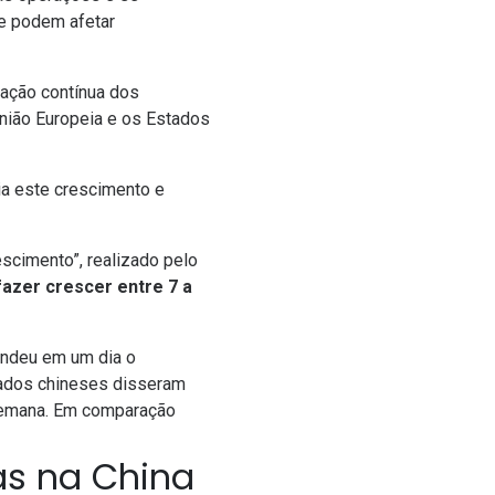
ue podem afetar
tação contínua dos
União Europeia e os Estados
ia este crescimento e
rescimento
”, realizado pelo
fazer crescer entre 7 a
endeu em um dia o
tados chineses disseram
semana. Em comparação
ças na China