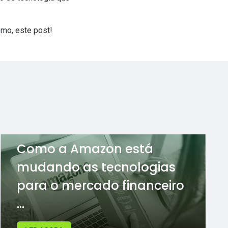
esmo,
este post
!
Como a Amazon está
mudando as tecnologias
para o mercado financeiro
...