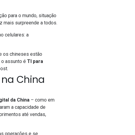
ção para o mundo, situação
ez mais surpreende a todos.
o celulares: a
e os chineses estão
o o assunto é
TI para
ost.
 na China
gital da China
– como em
haram a capacidade de
primentos até vendas,
as operações e se