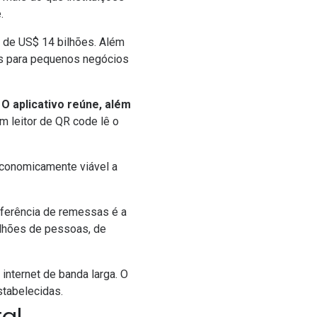
.
e de US$ 14 bilhões. Além
os para pequenos negócios
.
O aplicativo reúne, além
um leitor de QR code lê o
economicamente viável a
sferência de remessas é a
lhões de pessoas
, de
internet de banda larga. O
stabelecidas.
al