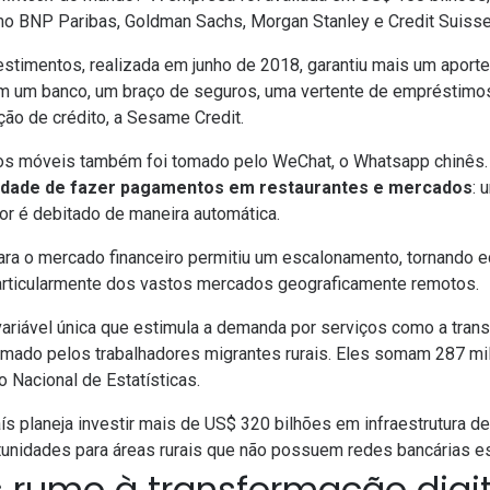
omo BNP Paribas, Goldman Sachs, Morgan Stanley e Credit Suisse
estimentos, realizada em junho de 2018, garantiu mais um aport
 tem um banco, um braço de seguros, uma vertente de empréstim
ção de crédito, a
Sesame Credit
.
os móveis também foi tomado pelo
WeChat
, o
Whatsapp
chinês
bilidade de fazer pagamentos em restaurantes e mercados
: 
or é debitado de maneira automática.
para o mercado financeiro permitiu um escalonamento, tornando 
rticularmente dos vastos mercados geograficamente remotos.
ariável única que estimula a demanda por serviços como a tran
rmado pelos trabalhadores migrantes rurais. Eles
somam 287 mi
 Nacional de Estatísticas.
s planeja investir mais de US$ 320 bilhões em infraestrutura de 
tunidades para áreas rurais que não possuem redes bancárias e
rumo à transformação digit