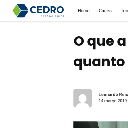
Home
Cases
Tec
O que a
quanto 
Leonardo Reis 
14 março 2019 