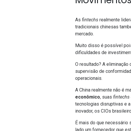
As
fintechs
realmente lider
tradicionais chinesas tam
mercado.
Muito disso é possível pois
dificuldades de investime
O resultado? A eliminaçã
supervisão de conformidade
operacionais.
A China realmente não é m
econômico
, suas
fintechs
tecnologias disruptivas e 
inovador, os CIOs brasileir
É mais do que necessário se
lado um fornecedor que est