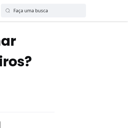
nar
iros?