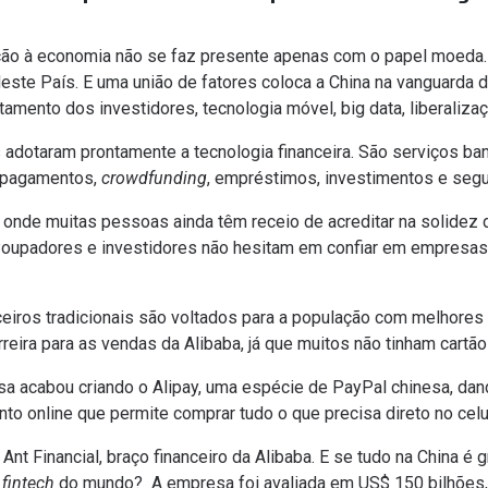
ação à economia não se faz presente apenas com o papel moed
ste País. E uma união de fatores coloca a China na vanguarda da
amento dos investidores, tecnologia móvel,
big data
, liberaliza
adotaram prontamente a tecnologia financeira. São serviços ba
, pagamentos,
crowdfunding
, empréstimos, investimentos e segu
e, onde muitas pessoas ainda têm receio de acreditar na solidez 
. Poupadores e investidores não hesitam em confiar em empresas
ceiros tradicionais são voltados para a população com melhores 
eira para as vendas da Alibaba, já que muitos não tinham cartão 
sa acabou criando o
Alipay
, uma espécie de PayPal chinesa, da
o online que permite comprar tudo o que precisa direto no celul
a
Ant Financial
, braço financeiro da Alibaba. E se tudo na China é 
r
fintech
do mundo? A empresa foi
avaliada em US$ 150 bilhões