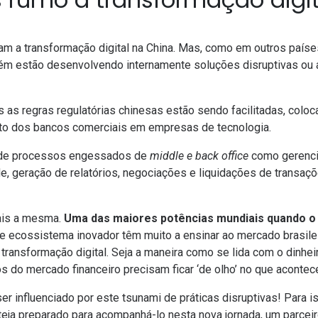
am a transformação digital na China. Mas, como em outros países
bém estão
desenvolvendo internamente soluções disruptivas
ou 
 as regras regulatórias chinesas estão sendo facilitadas, coloc
nto dos bancos comerciais em empresas de tecnologia.
o de processos engessados de
middle e back office
como gerenci
, geração de relatórios, negociações e liquidações de transaçõ
ais a mesma.
Uma das maiores potências mundiais quando o
e ecossistema inovador têm muito a ensinar ao mercado brasile
a transformação digital. Seja a maneira como se lida com o dinh
os do mercado financeiro precisam ficar ‘de olho’ no que aconte
r influenciado por este tsunami de práticas disruptivas! Para i
eja preparado para acompanhá-lo nesta nova jornada, um parceir