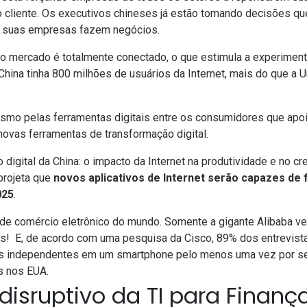
o cliente. Os executivos chineses já estão tomando decisões q
 suas empresas fazem negócios.
 o mercado é totalmente conectado, o que estimula a experimen
China tinha 800 milhões de usuários da Internet
, mais do que a 
asmo pelas ferramentas digitais entre os consumidores que apo
 novas ferramentas de transformação digital.
 digital da China: o impacto da Internet na produtividade e no c
 projeta que
novos aplicativos de Internet serão capazes de 
025
.
 de comércio eletrônico do mundo
. Somente
a gigante Alibaba v
es
! E, de acordo com uma
pesquisa da Cisco
, 89% dos entrevis
ras independentes em um smartphone pelo menos uma vez por 
s nos EUA.
 disruptivo da TI para Finan