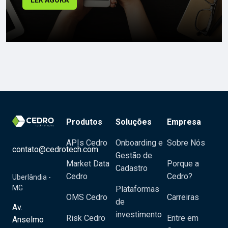
LER AGORA
Produtos
Soluções
Empresa
APIs Cedro
Onboarding e
Sobre Nós
contato@cedrotech.com
Gestão de
Market Data
Porque a
Cadastro
Cedro
Cedro?
Uberlândia -
MG
Plataformas
OMS Cedro
Carreiras
de
Av.
investimento
Risk Cedro
Entre em
Anselmo