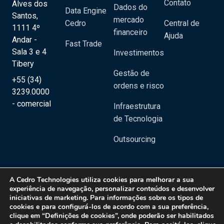
Contato
Alves dos
Dados do
Data Engine
Santos,
mercado
Cedro
Central de
1111 4º
financeiro
Ajuda
Andar -
Fast Trade
Sala 3 e 4
Investimentos
Tibery
Gestão de
+55 (34)
ordens e risco
3239.0000
- comercial
Infraestrutura
de Tecnologia
Outsourcing
A
Cedro Technologies
utiliza cookies para melhorar a sua
experiência de navegação, personalizar conteúdos e desenvolver
iniciativas de marketing. Para informações sobre os tipos de
Copyright 2020 © Cedro Technologies - Todos os direitos reservados | CNPJ:
cookies e para configurá-los de acordo com a sua preferência,
20.129.023/0001-08
clique em “Definições de cookies”, onde poderão ser habilitados