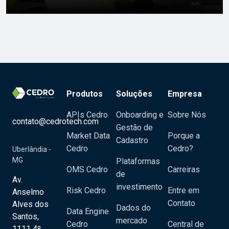
Produtos
Soluções
Empresa
APIs Cedro
Onboarding e
Sobre Nós
contato@cedrotech.com
Gestão de
Market Data
Porque a
Cadastro
Cedro
Cedro?
Uberlândia -
MG
Plataformas
OMS Cedro
Carreiras
de
Av.
investimento
Risk Cedro
Entre em
Anselmo
Contato
Alves dos
Dados do
Data Engine
Santos,
mercado
Cedro
Central de
1111 4º