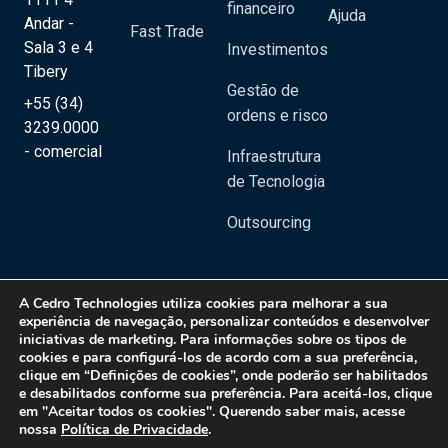
financeiro
Ajuda
Andar -
Fast Trade
Sala 3 e 4
Investimentos
Tibery
Gestão de
+55 (34)
ordens e risco
3239.0000
- comercial
Infraestrutura
de Tecnologia
Outsourcing
A
Cedro Technologies
utiliza cookies para melhorar a sua
experiência de navegação, personalizar conteúdos e desenvolver
iniciativas de marketing. Para informações sobre os tipos de
Copyright 2020 © Cedro Technologies - Todos os direitos reservados | CNPJ:
cookies e para configurá-los de acordo com a sua preferência,
20.129.023/0001-08
clique em “Definições de cookies”, onde poderão ser habilitados
e desabilitados conforme sua preferência. Para aceitá-los, clique
Política de Privacidade
em "Aceitar todos os cookies". Querendo saber mais, acesse
nossa
Política de Privacidade
.