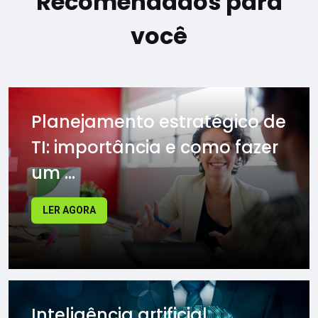
Recomendados para
você
Planejamento estratégico de
TI: importância e como fazer
um ...
LER AGORA
Inteligência artificial