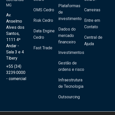
MG
Plataformas
OMS Cedro
Carreiras
de
Av.
investimento
Risk Cedro
Entre em
Anselmo
Contato
Alves dos
Dados do
Data Engine
Santos,
mercado
Cedro
Central de
1111 4º
financeiro
Ajuda
Andar -
Fast Trade
Sala 3 e 4
Investimentos
Tibery
Gestão de
+55 (34)
ordens e risco
3239.0000
- comercial
Infraestrutura
de Tecnologia
Outsourcing