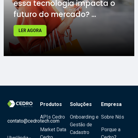
essa tecnologia impacta o
futuro do mercado? ...
LER AGORA
Produtos
Soluções
Empresa
APIs Cedro
Onboarding e
Sobre Nós
contato@cedrotech.com
Gestão de
Market Data
Porque a
Cadastro
Cedro
Cedro?
Uberlândia -