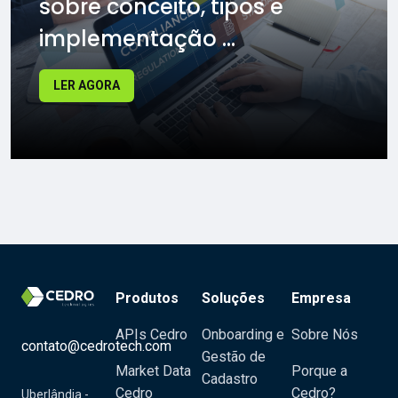
sobre conceito, tipos e
implementação ...
LER AGORA
Produtos
Soluções
Empresa
APIs Cedro
Onboarding e
Sobre Nós
contato@cedrotech.com
Gestão de
Market Data
Porque a
Cadastro
Cedro
Cedro?
Uberlândia -