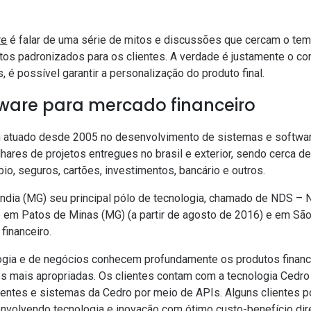
re
é falar de uma série de mitos e discussões que cercam o tema
tos padronizados para os clientes. A verdade é justamente o con
é possível garantir a personalização do produto final.
tware para mercado financeiro
m atuado desde 2005 no desenvolvimento de sistemas e softwar
lhares de projetos entregues no brasil e exterior, sendo cerca 
mbio, seguros, cartões, investimentos, bancário e outros.
dia (MG) seu principal pólo de tecnologia, chamado de NDS –
 em Patos de Minas (MG) (a partir de agosto de 2016) e em São
financeiro.
logia e de negócios conhecem profundamente os produtos financ
 mais apropriadas. Os clientes contam com a tecnologia Cedro
ntes e sistemas da Cedro por meio de
APIs
. Alguns clientes
volvendo tecnologia e inovação com ótimo custo-benefício dir