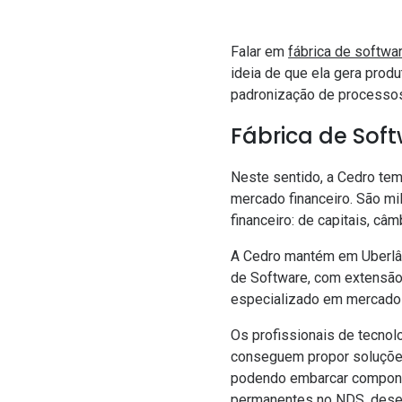
Falar em
fábrica de softwa
ideia de que ela gera produ
padronização de processos, 
Fábrica de Sof
Neste sentido, a Cedro te
mercado financeiro. São mi
financeiro: de capitais, câ
A Cedro mantém em Uberlân
de Software, com extensão
especializado em mercado 
Os profissionais de tecno
conseguem propor soluções
podendo embarcar compone
permanentes no NDS, desen