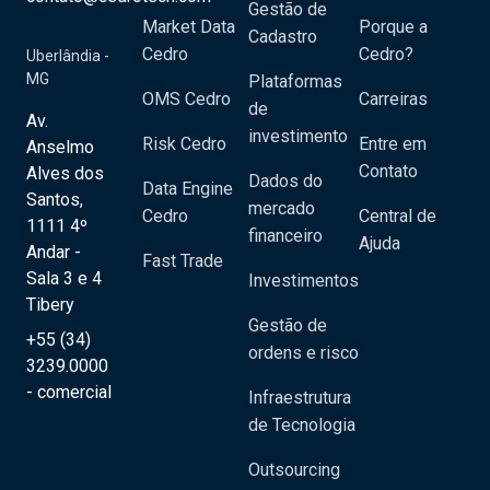
Gestão de
Market Data
Porque a
Cadastro
Cedro
Cedro?
Uberlândia -
MG
Plataformas
OMS Cedro
Carreiras
de
Av.
investimento
Risk Cedro
Entre em
Anselmo
Contato
Alves dos
Dados do
Data Engine
Santos,
mercado
Cedro
Central de
1111 4º
financeiro
Ajuda
Andar -
Fast Trade
Sala 3 e 4
Investimentos
Tibery
Gestão de
+55 (34)
ordens e risco
3239.0000
- comercial
Infraestrutura
de Tecnologia
Outsourcing