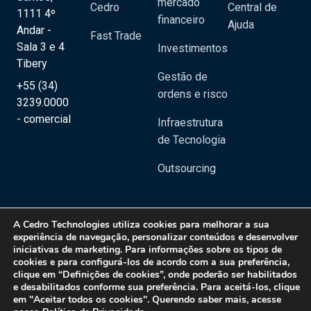
mercado
Cedro
Central de
1111 4º
financeiro
Ajuda
Andar -
Fast Trade
Sala 3 e 4
Investimentos
Tibery
Gestão de
+55 (34)
ordens e risco
3239.0000
- comercial
Infraestrutura
de Tecnologia
Outsourcing
A
Cedro Technologies
utiliza cookies para melhorar a sua
experiência de navegação, personalizar conteúdos e desenvolver
iniciativas de marketing. Para informações sobre os tipos de
Copyright 2020 © Cedro Technologies - Todos os direitos reservados | CNPJ:
cookies e para configurá-los de acordo com a sua preferência,
20.129.023/0001-08
clique em “Definições de cookies”, onde poderão ser habilitados
e desabilitados conforme sua preferência. Para aceitá-los, clique
Política de Privacidade
em "Aceitar todos os cookies". Querendo saber mais, acesse