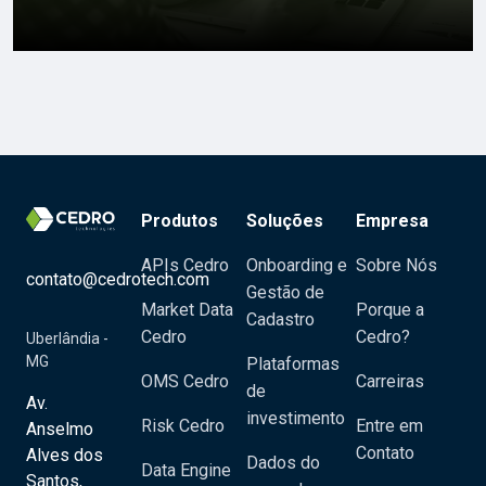
Produtos
Soluções
Empresa
APIs Cedro
Onboarding e
Sobre Nós
contato@cedrotech.com
Gestão de
Market Data
Porque a
Cadastro
Cedro
Cedro?
Uberlândia -
MG
Plataformas
OMS Cedro
Carreiras
de
Av.
investimento
Risk Cedro
Entre em
Anselmo
Contato
Alves dos
Dados do
Data Engine
Santos,