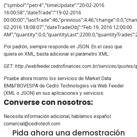
{“symbol”:”petr4″,”timeUpdate”:”20-02-2016
16:00:58″,”dateTrade”:”19-02-2016
00:00:00″,”lastTrade”:46,”previous”:4.46,”change”:0.0,”cha
02-2016 18:08:07″,”dateTradeObj”:”Feb 19, 2016 12:00:00
AM”,”quantity”:0.0,”quantityLast”:2200.0,”quantityTrades”
Por padrón, siempre responde en JSON. En el caso que
quiera en XML, basta adicionar el parámetro XML:
GET:
http://webfeeder.cedrofinances.com.br/services/quotes/
Pruebe ahora mismo los servicios de Market Data
BM&FBOVESPA de Cedro Technologies vía Web Feeder
(XML o JSON) en sus aplicaciones y servicios:
Converse con nosotros:
Necesita información adicional, hablamos español:
comercial@cedrotech.com
Pida ahora una demostración