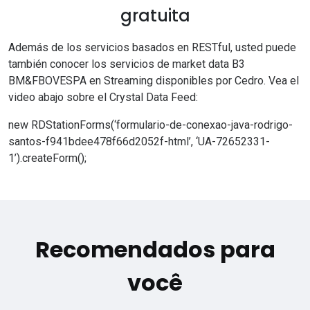
gratuita
Además de los servicios basados en RESTful, usted puede
también conocer los servicios de
market data B3
BM&FBOVESPA en Streaming
disponibles por Cedro. Vea el
video abajo sobre el Crystal Data Feed:
new RDStationForms(‘formulario-de-conexao-java-rodrigo-
santos-f941bdee478f66d2052f-html’, ‘UA-72652331-
1’).createForm();
Recomendados para
você