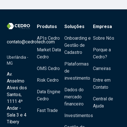
Produtos
Soluções
Empresa
APIs Cedro
Onboarding e
Sobre Nós
contato@cedrotech.com
Gestão de
Market Data
Porque a
Cadastro
Cedro
Cedro?
Uberlândia -
MG
Plataformas
OMS Cedro
Carreiras
de
Av.
investimento
Risk Cedro
Entre em
Anselmo
Contato
Alves dos
Dados do
Data Engine
Santos,
mercado
Cedro
Central de
1111 4º
financeiro
Ajuda
Andar -
Fast Trade
Sala 3 e 4
Investimentos
Tibery