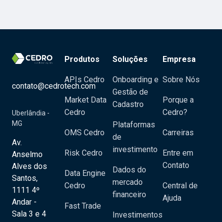
Produtos
Soluções
Empresa
APIs Cedro
Onboarding e
Sobre Nós
contato@cedrotech.com
Gestão de
Market Data
Porque a
Cadastro
Cedro
Cedro?
Uberlândia -
MG
Plataformas
OMS Cedro
Carreiras
de
Av.
investimento
Risk Cedro
Entre em
Anselmo
Contato
Alves dos
Dados do
Data Engine
Santos,
mercado
Cedro
Central de
1111 4º
financeiro
Ajuda
Andar -
Fast Trade
Sala 3 e 4
Investimentos