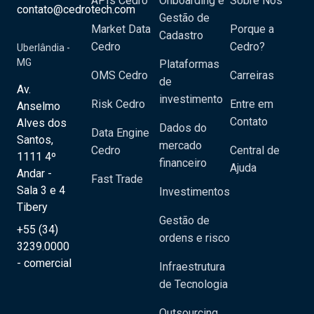
APIs Cedro
Onboarding e
Sobre Nós
contato@cedrotech.com
Gestão de
Market Data
Porque a
Cadastro
Cedro
Cedro?
Uberlândia -
MG
Plataformas
OMS Cedro
Carreiras
de
Av.
investimento
Risk Cedro
Entre em
Anselmo
Contato
Alves dos
Dados do
Data Engine
Santos,
mercado
Cedro
Central de
1111 4º
financeiro
Ajuda
Andar -
Fast Trade
Sala 3 e 4
Investimentos
Tibery
Gestão de
+55 (34)
ordens e risco
3239.0000
- comercial
Infraestrutura
de Tecnologia
Outsourcing