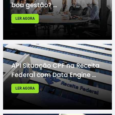
boa gestão? ...
LER AGORA
API Situação CPF na Receita
Federal com Data Engine ...
LER AGORA