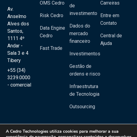
OMS Cedro
Carreiras
de
Av.
investimento
Risk Cedro
Entre em
Anselmo
Contato
Alves dos
Dados do
Data Engine
Santos,
mercado
Cedro
Central de
1111 4º
financeiro
Ajuda
Andar -
Fast Trade
Sala 3 e 4
Investimentos
Tibery
Gestão de
+55 (34)
ordens e risco
3239.0000
- comercial
Infraestrutura
de Tecnologia
Outsourcing
A
Cedro Technologies
utiliza cookies para melhorar a sua
experiência de navegação, personalizar conteúdos e desenvolver