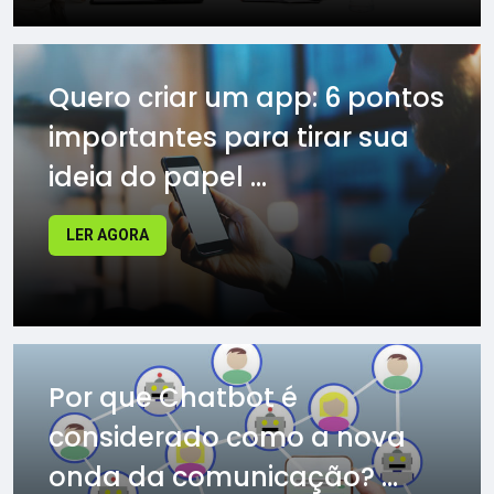
Quero criar um app: 6 pontos
importantes para tirar sua
ideia do papel ...
LER AGORA
Por que Chatbot é
considerado como a nova
onda da comunicação? ...