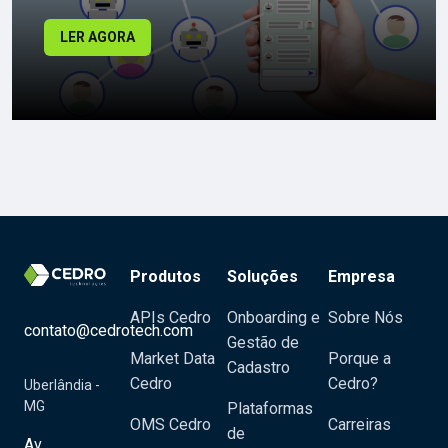
LER AGORA
Produtos
Soluções
Empresa
APIs Cedro
Onboarding e
Sobre Nós
contato@cedrotech.com
Gestão de
Market Data
Porque a
Cadastro
Cedro
Cedro?
Uberlândia -
MG
Plataformas
OMS Cedro
Carreiras
de
Av.