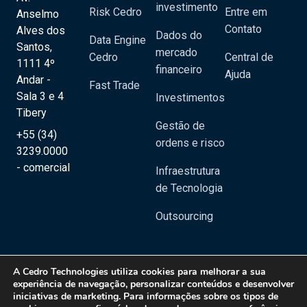
investimento
Risk Cedro
Entre em
Anselmo
Contato
Alves dos
Dados do
Data Engine
Santos,
mercado
Cedro
Central de
1111 4º
financeiro
Ajuda
Andar -
Fast Trade
Sala 3 e 4
Investimentos
Tibery
Gestão de
+55 (34)
ordens e risco
3239.0000
- comercial
Infraestrutura
de Tecnologia
Outsourcing
A
Cedro Technologies
utiliza cookies para melhorar a sua
experiência de navegação, personalizar conteúdos e desenvolver
iniciativas de marketing. Para informações sobre os tipos de
Copyright 2020 © Cedro Technologies - Todos os direitos reservados | CNPJ: