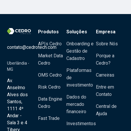
Produtos
Soluções
Empresa
APIs Cedro
Onboarding e
Sobre Nós
contato@cedrotech.com
Gestão de
Market Data
Porque a
Cadastro
Cedro
Cedro?
Uberlândia -
MG
Plataformas
OMS Cedro
Carreiras
de
Av.
investimento
Risk Cedro
Entre em
Anselmo
Contato
Alves dos
Dados do
Data Engine
Santos,
mercado
Cedro
Central de
1111 4º
financeiro
Ajuda
Andar -
Fast Trade
Sala 3 e 4
Investimentos
Tibery