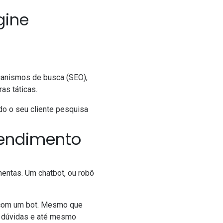
gine
canismos de busca (SEO)
,
ras táticas.
do o seu cliente pesquisa
atendimento
ramentas. Um
chatbot
, ou robô
, com um bot. Mesmo que
r dúvidas e até mesmo