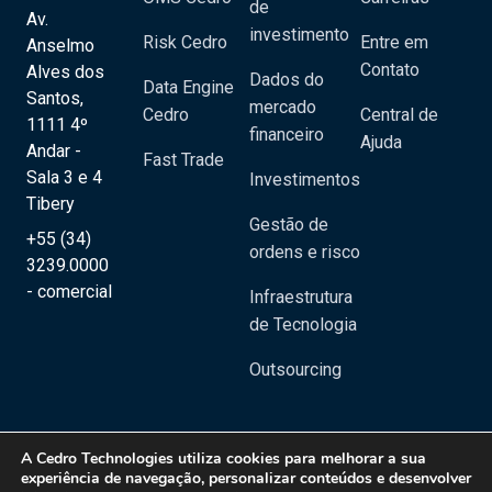
de
Av.
investimento
Risk Cedro
Entre em
Anselmo
Contato
Alves dos
Dados do
Data Engine
Santos,
mercado
Cedro
Central de
1111 4º
financeiro
Ajuda
Andar -
Fast Trade
Sala 3 e 4
Investimentos
Tibery
Gestão de
+55 (34)
ordens e risco
3239.0000
- comercial
Infraestrutura
de Tecnologia
Outsourcing
A
Cedro Technologies
utiliza cookies para melhorar a sua
experiência de navegação, personalizar conteúdos e desenvolver