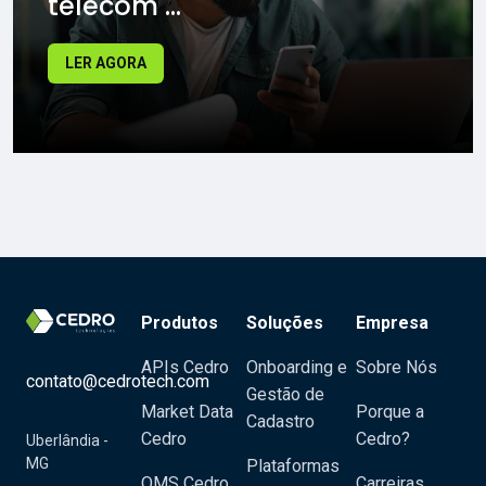
telecom ...
LER AGORA
Produtos
Soluções
Empresa
APIs Cedro
Onboarding e
Sobre Nós
contato@cedrotech.com
Gestão de
Market Data
Porque a
Cadastro
Cedro
Cedro?
Uberlândia -
MG
Plataformas
OMS Cedro
Carreiras