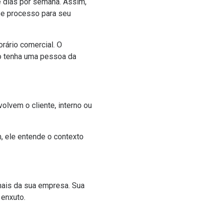
e dias por semana. Assim,
sse processo para seu
rário comercial. O
ão tenha uma pessoa da
lvem o cliente, interno ou
m, ele entende o contexto
ais da sua empresa. Sua
 enxuto.