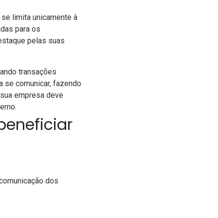
se limita unicamente à
adas para os
estaque pelas suas
zando transações
ra se comunicar, fazendo
, sua empresa deve
terno.
eneficiar
a comunicação dos