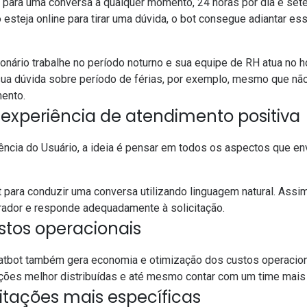
 para uma conversa a qualquer momento, 24 horas por dia e set
steja online para tirar uma dúvida, o bot consegue adiantar e
nário trabalhe no período noturno e sua equipe de RH atua no ho
 sua dúvida sobre período de férias, por exemplo, mesmo que n
mento.
experiência de atendimento positiva
cia do Usuário, a ideia é pensar em todos os aspectos que envo
t para conduzir uma conversa utilizando linguagem natural. Assi
rador e responde adequadamente à solicitação.
stos operacionais
tbot também gera economia e otimização dos custos operacion
nções melhor distribuídas e até mesmo contar com um time mais
icitações mais específicas