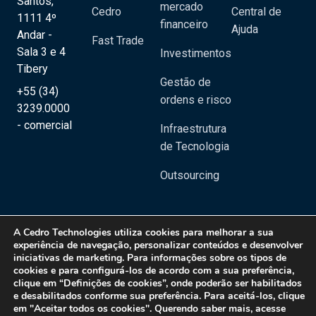
Santos,
mercado
Cedro
Central de
1111 4º
financeiro
Ajuda
Andar -
Fast Trade
Sala 3 e 4
Investimentos
Tibery
Gestão de
+55 (34)
ordens e risco
3239.0000
- comercial
Infraestrutura
de Tecnologia
Outsourcing
A
Cedro Technologies
utiliza cookies para melhorar a sua
experiência de navegação, personalizar conteúdos e desenvolver
iniciativas de marketing. Para informações sobre os tipos de
Copyright 2020 © Cedro Technologies - Todos os direitos reservados | CNPJ:
cookies e para configurá-los de acordo com a sua preferência,
20.129.023/0001-08
clique em “Definições de cookies”, onde poderão ser habilitados
e desabilitados conforme sua preferência. Para aceitá-los, clique
Política de Privacidade
em "Aceitar todos os cookies". Querendo saber mais, acesse