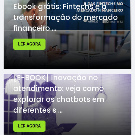
Ebook grátis: Fintechs e a
transformação do mercado
financeiro ...
LER AGORA
[E-BOOK] Inovação no
atendimento: veja como
explorar os chatbots em
diferentes s ...
LER AGORA