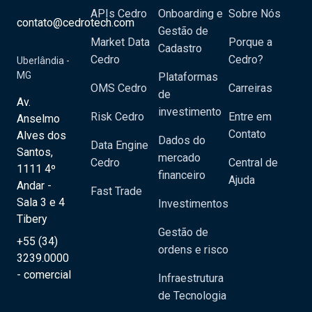
APIs Cedro
Onboarding e
Sobre Nós
contato@cedrotech.com
Gestão de
Market Data
Porque a
Cadastro
Cedro
Cedro?
Uberlândia -
MG
Plataformas
OMS Cedro
Carreiras
de
Av.
investimento
Risk Cedro
Entre em
Anselmo
Contato
Alves dos
Dados do
Data Engine
Santos,
mercado
Cedro
Central de
1111 4º
financeiro
Ajuda
Andar -
Fast Trade
Sala 3 e 4
Investimentos
Tibery
Gestão de
+55 (34)
ordens e risco
3239.0000
- comercial
Infraestrutura
de Tecnologia