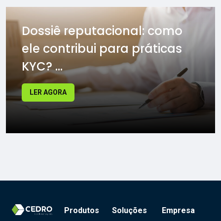
Dossiê reputacional: como
ele contribui para práticas
KYC? ...
LER AGORA
Produtos
Soluções
Empresa