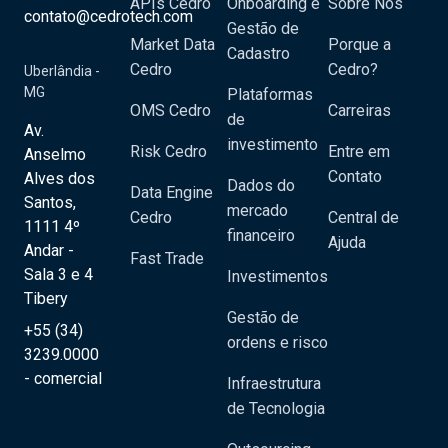
APIs Cedro
Onboarding e
Sobre Nós
contato@cedrotech.com
Gestão de
Market Data
Porque a
Cadastro
Cedro
Cedro?
Uberlândia -
MG
Plataformas
OMS Cedro
Carreiras
de
Av.
investimento
Risk Cedro
Entre em
Anselmo
Contato
Alves dos
Dados do
Data Engine
Santos,
mercado
Cedro
Central de
1111 4º
financeiro
Ajuda
Andar -
Fast Trade
Sala 3 e 4
Investimentos
Tibery
Gestão de
+55 (34)
ordens e risco
3239.0000
- comercial
Infraestrutura
de Tecnologia