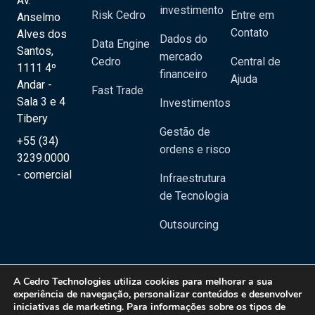
Av.
investimento
Risk Cedro
Entre em
Anselmo
Contato
Alves dos
Dados do
Data Engine
Santos,
mercado
Cedro
Central de
1111 4º
financeiro
Ajuda
Andar -
Fast Trade
Sala 3 e 4
Investimentos
Tibery
Gestão de
+55 (34)
ordens e risco
3239.0000
- comercial
Infraestrutura
de Tecnologia
Outsourcing
A
Cedro Technologies
utiliza cookies para melhorar a sua
experiência de navegação, personalizar conteúdos e desenvolver
iniciativas de marketing. Para informações sobre os tipos de
Copyright 2020 © Cedro Technologies - Todos os direitos reservados | CNPJ: